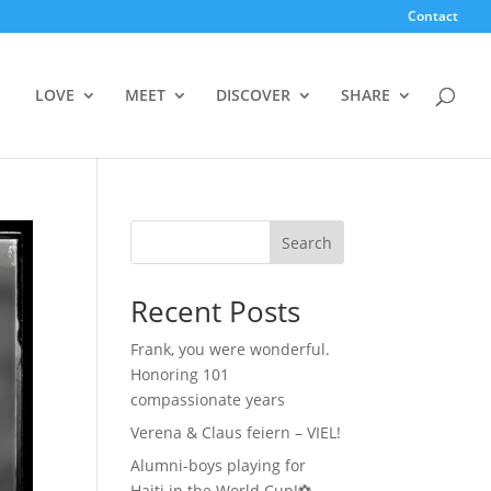
Contact
LOVE
MEET
DISCOVER
SHARE
Search
Recent Posts
Frank, you were wonderful.
Honoring 101
compassionate years
Verena & Claus feiern – VIEL!
Alumni-boys playing for
Haiti in the World Cup!⚽